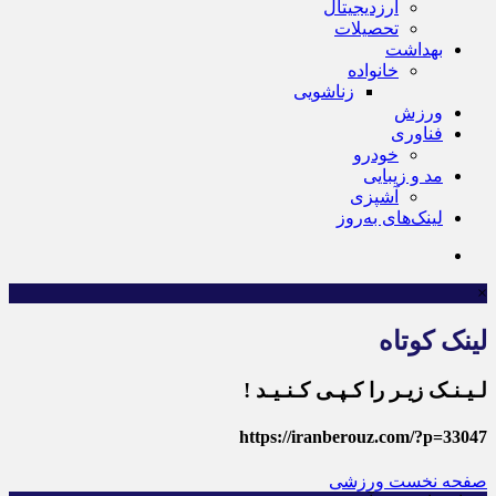
ارزدیجیتال
تحصیلات
بهداشت
خانواده
زناشویی
ورزش
فناوری
خودرو
مد و زیبایی
آشپزی
لینک‌های به‌روز
×
لینک کوتاه
لـیـنـک زیـر را کـپـی کـنـیـد !
https://iranberouz.com/?p=33047
صفحه نخست
ورزشی