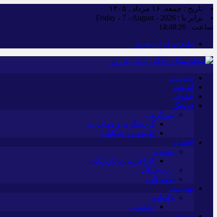
تاریخ : جمعه, ۱۶ مرداد , ۱۴۰۵
برابر با : Friday - 7 - August - 2026
ساعت :
14:48:27
تبلیغات ایران به‌روز
سیاست
اندیشه
حقوقی
فرهنگ
سرگرمی
گردشگری و مهاجرت
طبیعت و حیوانات
اقتصاد
صنعت
کارآفرینی و بازاریابی
ارزدیجیتال
تحصیلات
بهداشت
خانواده
زناشویی
ورزش