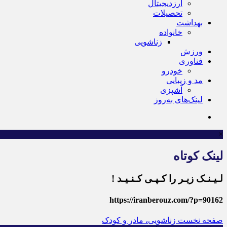
ارزدیجیتال
تحصیلات
بهداشت
خانواده
زناشویی
ورزش
فناوری
خودرو
مد و زیبایی
آشپزی
لینک‌های به‌روز
×
لینک کوتاه
لـیـنـک زیـر را کـپـی کـنـیـد !
https://iranberouz.com/?p=90162
صفحه نخست
زناشویی، مادر و کودک