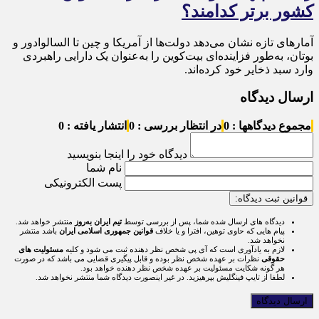
کشور برتر کدامند؟
آمارهای تازه نشان می‌دهد دولت‌ها از آمریکا و چین تا السالوادور و
بوتان، به‌طور فزاینده‌ای بیت‌کوین را به‌عنوان یک دارایی راهبردی
وارد سبد ذخایر خود کرده‌اند.
ارسال دیدگاه
مجموع دیدگاهها : 0
در انتظار بررسی : 0
انتشار یافته : 0
دیدگاه خود را اینجا بنویسید
نام شما
پست الکترونیکی
قوانین ثبت دیدگاه:
دیدگاه های ارسال شده شما، پس از بررسی توسط
تیم ایران به‌روز
منتشر خواهد شد.
پیام هایی که حاوی توهین، افترا و یا خلاف
قوانین جمهوری اسلامی ایران
باشد منتشر
نخواهد شد.
لازم به یادآوری است که آی پی شخص نظر دهنده ثبت می شود و کلیه
مسئولیت های
حقوقی
نظرات بر عهده شخص نظر بوده و قابل پیگیری قضایی می باشد که در صورت
هر گونه شکایت مسئولیت بر عهده شخص نظر دهنده خواهد بود.
لطفا از تایپ فینگلیش بپرهیزید. در غیر اینصورت دیدگاه شما منتشر نخواهد شد.