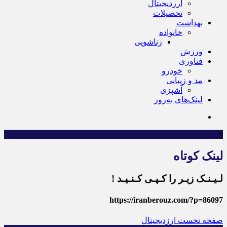
ارزدیجیتال
تحصیلات
بهداشت
خانواده
زناشویی
ورزش
فناوری
خودرو
مد و زیبایی
آشپزی
لینک‌های به‌روز
×
لینک کوتاه
لـیـنـک زیـر را کـپـی کـنـیـد !
https://iranberouz.com/?p=86097
صفحه نخست
ارزدیجیتال