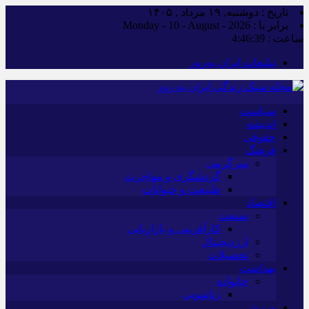
تاریخ : دوشنبه, ۱۹ مرداد , ۱۴۰۵
برابر با : Monday - 10 - August - 2026
ساعت :
4:46:39
تبلیغات ایران به‌روز
سیاست
اندیشه
حقوقی
فرهنگ
سرگرمی
گردشگری و مهاجرت
طبیعت و حیوانات
اقتصاد
صنعت
کارآفرینی و بازاریابی
ارزدیجیتال
تحصیلات
بهداشت
خانواده
زناشویی
ورزش