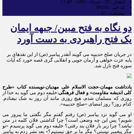
انتشار :
25 - خرداد - 1405 - ۱۱:۵۲
کد خبر :
90554
مشاهده :
61
دو نگاه به فتح مبین/ جبهه ایمان
یک فتح راهبردی به دست آورد
در جریان صلح حدیبیه می گویند آنقدر پیامبر (ص) از این نقدهای بر
پایه عزت خواهی و آرمان جویی و انقلابی گری غصه خورد که آیات
سوره فتح نازل شد.
یادداشت مهمان-حجت الاسلام علی مهدیان-نویسنده کتاب «طرح
کلی اندیشه مقاومت» و فعال فرهنگی
:خلیفه دوم می گوید به خدا از
روزی که مسلمان شدم، هیچ روزی مانند آن روز به شک نیفتادم.
کدام روز؟ روز امضای «صلح حدیبیه».
او می گوید نزد پیامبر (ص) رفتم گفتم مگر نگفتی ما پیروز می
شویم؟ پس این چه وضعی است؟ چرا گذاشتی فلان کلمه در متن
نباشد؟ چرا زیر بار فلان بند رفتی؟ خلیفه دوم می گوید پرسیدم «تو
مگر پیغمبر نیستی؟ مگر ما بر حق نیستیم؟» بعد تشر زدم به پیامبر