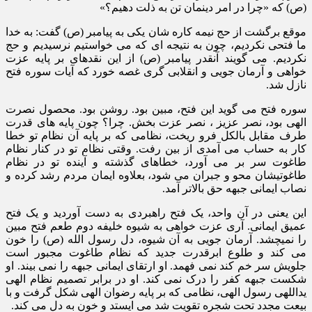
(ص) که «چرا در امر دینمان تن به ذلت دهیم؟»
موقع برگشت از حج نیمه کاره شان یکی به پیامبر (ص) گفت: به خدا
ما فتحی نکردیم، چون به نتیجه ای که می خواستیم نرسیدیم و حج
نکردیم. می گویند آنقدر پیامبر (ص) از این نقدهای بر پایه عزت
خواهی و آرمان جویی و انقلابی گری غصه خورد که آیات سوره فتح
نازل شد.
سوره فتح می گوید این فتح، مبین بود. روشن بود. محصول نصرت
الهی بود، نصر عزیز ، نصر عزت بخش. چرا؟ چون پایه های قدرت
طرف مقابل بالکل فرو ریخت، نظامی که بر پایه آن نظام تو خطا
کار به حساب می آمدی از بین رفت. وقتی نظام تو در کنار نظام
طاغوت سر بر می آورد، خطاهای گذشته و آینده تو در نظام
طاغوتیشان محو و جبران می شود، بعلاوه ایمان مردم رشد کرده و
نصاب ایمانی جبهه حق بالاتر آمد.
این یعنی در آن واحد، یک فتح راهبردی به دست آوردید و یک فتح
عمیق ایمانی. آری عزت خواهی به شیوه خلیفه دوم طعم فتح مبین
را نمیچشد. آرمان جویی به آن شیوه، دل رسول الله (ص) را خون
می کند و طلوع ابرقدرت جدید که نظام طاغوت مجبور است
جلویش سر خم کند نمی فهمد. او ارتقای ایمانی جبهه را نمی بیند. او
شکست جبهه کفر را درک نمی کند. او در برابر تصمیم نظام الهی
یداللهی رسول الهی، نظامی که بر پایه رضوان الهی شکل گرفت و با
بیعت مجدد تحت شجره تقویت شد می ایستد و خون به دل می کند.