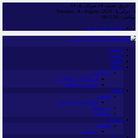
تاریخ : شنبه, ۱۷ مرداد , ۱۴۰۵
برابر با : Saturday - 8 - August - 2026
ساعت :
18:15:56
تبلیغات ایران به‌روز
سیاست
اندیشه
حقوقی
فرهنگ
سرگرمی
گردشگری و مهاجرت
طبیعت و حیوانات
اقتصاد
صنعت
کارآفرینی و بازاریابی
ارزدیجیتال
تحصیلات
بهداشت
خانواده
زناشویی
ورزش