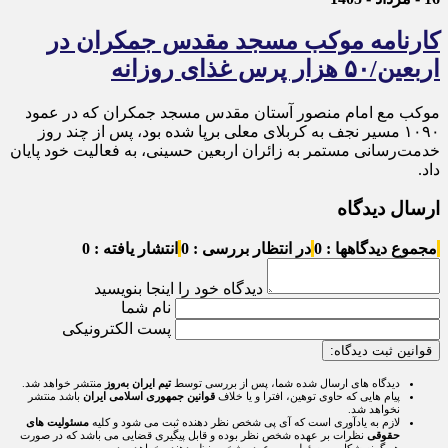
کارنامه موکب مسجد مقدس جمکران در
اربعین/۵۰ هزار پرس غذای روزانه
موکب مع امام منصور آستان مقدس مسجد جمکران که در عمود
۱۰۹۰ مسیر نجف به کربلای معلی برپا شده بود، پس از چند روز
خدمت‌رسانی مستمر به زائران اربعین حسینی، به فعالیت خود پایان
داد.
ارسال دیدگاه
مجموع دیدگاهها : 0
در انتظار بررسی : 0
انتشار یافته : 0
دیدگاه خود را اینجا بنویسید
نام شما
پست الکترونیکی
قوانین ثبت دیدگاه:
دیدگاه های ارسال شده شما، پس از بررسی توسط
تیم ایران به‌روز
منتشر خواهد شد.
پیام هایی که حاوی توهین، افترا و یا خلاف
قوانین جمهوری اسلامی ایران
باشد منتشر
نخواهد شد.
لازم به یادآوری است که آی پی شخص نظر دهنده ثبت می شود و کلیه
مسئولیت های
حقوقی
نظرات بر عهده شخص نظر بوده و قابل پیگیری قضایی می باشد که در صورت
هر گونه شکایت مسئولیت بر عهده شخص نظر دهنده خواهد بود.