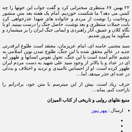
۲۲ بهمن ۶۷ منتظری سخنرانی کرد و گفت جواب این خونها را چه
کسی می دهد؟ ما شکست خوردیم. امام یک هفته بعد متن منشور
روحانیت را نوشت از مردم و خانواده های شهدا عذرخواهی کرد
بابت جملات منتظری و بعد نوشت، حاصل جنگ را درست ببینید. او با
نگاه کلان و عمیق، آثار راهبردی و ایمانی جنگ ایران را بر میشمارد و
میگوید ما پیروز شدیم.
سید مجتبی خامنه ای، امام عزیزمان، معتقد است طلوع ابرقدرتی
جدید در عالم محقق شده با این جنگ، طلوع تمدن نوین اسلامی به
چشم عالم آمده است با این جنگ، تحول نفوس انسانها و ظهور آیه
ای در عداد و یا بالاتر از وجود سید علی شهید به دست مردم ایران
ظهور کرده است. او از احساس ناامیدی و تردید و اختلاف و بددلی
در عده ای حذر میدهد. اما…
حرف زیاد است. بیش از این میترسم با متن خود، برادرانم را
ناراحت کنم. بماند…
منبع نقلهای روایی و تاریخی از کتاب المیزان
ارسال :
مهر نیوز