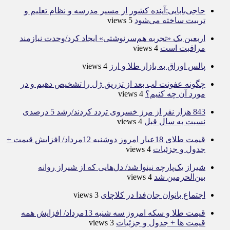
حاجی‌بابایی:آینده کشور از مسیر مدرسه و نظام تعلیم و
تربیت ساخته می‌شود
5 views
اربعین یک «تجربه هم‌سرنوشتی» ایجاد کرد/وحدت نیازمند
مراقبت است
4 views
پالس اوراق به بازار طلا و ارز
4 views
چگونه عفونت لب بعد از تزریق ژل را تشخیص دهیم و در
مورد آن چه کنیم؟
4 views
843 هزار نفر از مرز خسروی تردد کردند/رشد 5 درصدی
نسبت به سال قبل
4 views
قیمت طلای 18عیار امروز دوشنبه 12مرداد/ افزایش قیمت +
جدول و جزئیات
4 views
شیراز یک‌پارچه نینوا شد/ دل‌هایی که از شیراز روانه
بین‌الحرمین شد
4 views
اجتماع بانوان جان‌فدا در کلاچای
3 views
قیمت طلا و سکه امروز سه شنبه 13مرداد/ افزایش همه
قیمت ها + جدول و جزئیات
3 views