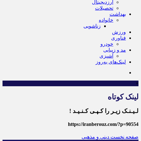
ارزدیجیتال
تحصیلات
بهداشت
خانواده
زناشویی
ورزش
فناوری
خودرو
مد و زیبایی
آشپزی
لینک‌های به‌روز
×
لینک کوتاه
لـیـنـک زیـر را کـپـی کـنـیـد !
https://iranberouz.com/?p=90554
صفحه نخست
دینی و مذهبی