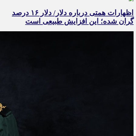
اظهارات همتی درباره دلار/ دلار ۱۶ درصد
گران شده؛ این افزایش طبیعی است