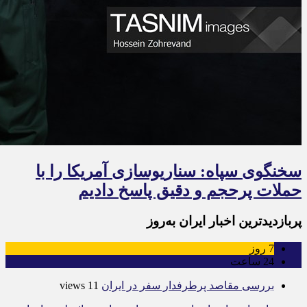
سخنگوی سپاه: سناریوسازی آمریکا را با
حملات پرحجم‌‌ و دقیق‌ پاسخ دادیم
پربازدیدترین اخبار ایران به‌روز
7
روز
24
ساعت
بررسی مقاصد پرطرفدار سفر در ایران
11 views