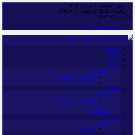
تاریخ : جمعه, ۱۶ مرداد , ۱۴۰۵
برابر با : Friday - 7 - August - 2026
ساعت :
20:09:09
تبلیغات ایران به‌روز
سیاست
اندیشه
حقوقی
فرهنگ
سرگرمی
گردشگری و مهاجرت
طبیعت و حیوانات
اقتصاد
صنعت
کارآفرینی و بازاریابی
ارزدیجیتال
تحصیلات
بهداشت
خانواده
زناشویی
ورزش