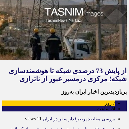
از پایش 73 درصدی شبکه تا هوشمندسازی
شبکه؛ مرکزی درمسیر عبور از ناترازی
پربازدیدترین اخبار ایران به‌روز
7
روز
24
ساعت
بررسی مقاصد پرطرفدار سفر در ایران
11 views
شب شهدای میناب در اربعین/ پدر دو شهید: من از کربلا به