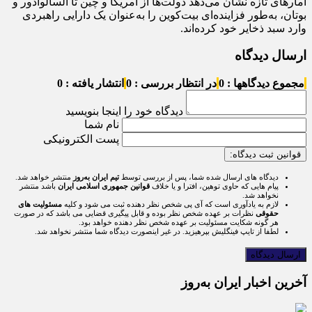
آمارهای تازه نشان می‌دهد دولت‌ها از آمریکا و چین تا السالوادور و
بوتان، به‌طور فزاینده‌ای بیت‌کوین را به‌عنوان یک دارایی راهبردی
وارد سبد ذخایر خود کرده‌اند.
ارسال دیدگاه
مجموع دیدگاهها : 0
در انتظار بررسی : 0
انتشار یافته : 0
دیدگاه خود را اینجا بنویسید
نام شما
پست الکترونیکی
قوانین ثبت دیدگاه:
دیدگاه های ارسال شده شما، پس از بررسی توسط
تیم ایران به‌روز
منتشر خواهد شد.
پیام هایی که حاوی توهین، افترا و یا خلاف
قوانین جمهوری اسلامی ایران
باشد منتشر
نخواهد شد.
لازم به یادآوری است که آی پی شخص نظر دهنده ثبت می شود و کلیه
مسئولیت های
حقوقی
نظرات بر عهده شخص نظر بوده و قابل پیگیری قضایی می باشد که در صورت
هر گونه شکایت مسئولیت بر عهده شخص نظر دهنده خواهد بود.
لطفا از تایپ فینگلیش بپرهیزید. در غیر اینصورت دیدگاه شما منتشر نخواهد شد.
آخرین اخبار ایران به‌روز