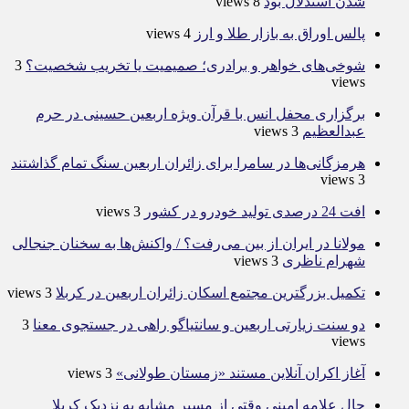
شدن استدلال بود
8 views
پالس اوراق به بازار طلا و ارز
4 views
شوخی‌های خواهر و برادری؛ صمیمیت یا تخریب شخصیت؟
3
views
برگزاری محفل انس با قرآن ویژه اربعین حسینی در حرم
عبدالعظیم
3 views
هرمزگانی‌ها در سامرا برای زائران اربعین سنگ تمام گذاشتند
3 views
افت 24 درصدی تولید خودرو در کشور
3 views
مولانا در ایران از بین می‌رفت؟ / واکنش‌ها به سخنان جنجالی
شهرام ناظری
3 views
تکمیل بزرگترین مجتمع اسکان زائران اربعین در کربلا
3 views
دو سنت زیارتی اربعین و سانتیاگو راهی در جستجوی معنا
3
views
آغاز اکران آنلاین مستند «زمستان طولانی»
3 views
حال علامه امینی وقتی از مسیر مشایه به نزدیک کربلا