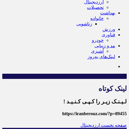
ارزدیجیتال
تحصیلات
بهداشت
خانواده
زناشویی
ورزش
فناوری
خودرو
مد و زیبایی
آشپزی
لینک‌های به‌روز
×
لینک کوتاه
لـیـنـک زیـر را کـپـی کـنـیـد !
https://iranberouz.com/?p=89455
صفحه نخست
ارزدیجیتال