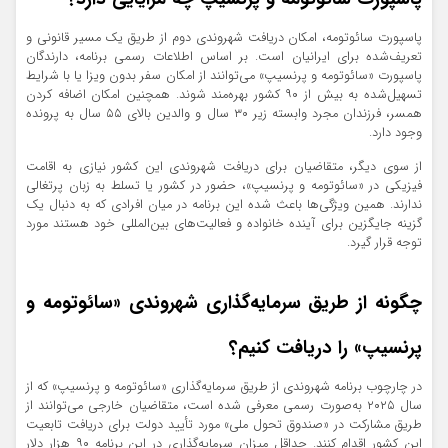
پاسپورت سائوتومه، امکان دریافت شهروندی دوم از طریق یک مسیر قانونی و
تعریف‌شده برای ایرانیان است. بر اساس اطلاعات رسمی برنامه، دارندگان
پاسپورت «سائوتومه و پرنسیپ» می‌توانند از امکان سفر بدون ویزا یا با شرایط
تسهیل‌شده به بیش از ۹۰ کشور بهره‌مند شوند. همچنین امکان اضافه کردن
همسر، فرزندان مجرد وابسته زیر ۳۰ سال و والدین بالای ۵۵ سال به پرونده
وجود دارد.
از سوی دیگر، متقاضیان برای دریافت شهروندی این کشور نیازی به اقامت
فیزیکی در «سائوتومه و پرنسیپ»، حضور در کشور یا تسلط به زبان پرتغالی
ندارند. همین ویژگی‌ها باعث شده این برنامه در میان افرادی که به دنبال یک
گزینه جایگزین برای آینده خانواده و فعالیت‌های بین‌المللی خود هستند مورد
توجه قرار گیرد.
چگونه از طریق سرمایه‌گذاری شهروندی «سائوتومه و
پرنسیپ» را دریافت کنیم؟
در چارچوب برنامه شهروندی از طریق سرمایه‌گذاری «سائوتومه و پرنسیپ» که از
سال ۲۰۲۵ به‌صورت رسمی معرفی شده است، متقاضیان خارجی می‌توانند از
طریق مشارکت در «صندوق تحول ملی» مورد تأیید دولت برای دریافت تابعیت
این کشور اقدام کنند. حداقل میزان سرمایه‌گذاری در این برنامه ۹۰ هزار دلار