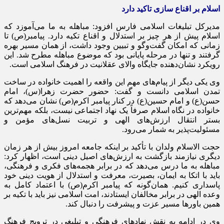
اسلام بر اقناع سازی تاکید دارد
مدیرکل تبلیغات اسلامی فارس افزود: مباهله به ما می‌آموزد که
اسلام پیش از هر چیز بر استدلال و اقناع تکیه دارد. پیامبر(ص) تا
زمانی که امکان گفت‌وگو و تبیین وجود داشت، از همان مسیر بهره
گرفتند و تنها در مرحله پایانی بود که موضوع مباهله مطرح شد. این
رویکرد نشان‌دهنده جایگاه والای عقلانیت در فرهنگ اسلامی است.
وی یکی دیگر از پیام‌های مهم این واقعه را اهمیت خانواده در ساخت
تمدن اسلامی دانست و گفت: حضور حضرت زهرا(س)، امام
حسن(ع) و امام حسین(ع) در کنار پیامبر اکرم(ص) نشان می‌دهد که
خانواده در نگاه اسلام صرفاً یک نهاد اجتماعی نیست، بلکه مهم‌ترین
بستر انتقال ارزش‌های الهی و تربیت نسل‌های مؤمن و
مسئولیت‌پذیر به شمار می‌رود.
حجت الاسلام ولدان با تأکید بر اینکه جامعه امروز بیش از هر زمان
دیگری نیازمند بازگشت به ارزش‌های اصیل دینی است، اظهار کرد:
مباهله به ما درس می‌دهد که در برابر هجمه‌های فکری و فرهنگی،
باید با اتکا به ایمان، بصیرت، معرفت و استدلال از هویت دینی خود
پاسداری کنیم. همان‌گونه که پیامبر اکرم(ص) با اعتماد کامل به
وعده الهی در برابر مخالفان ایستادند، امت اسلامی نیز باید با تکیه بر
همین باورها مسیر عزت و پیشرفت را دنبال کند.
وی در ادامه به نقش نهادهای فرهنگی و تبلیغی در ترویج فرهنگ