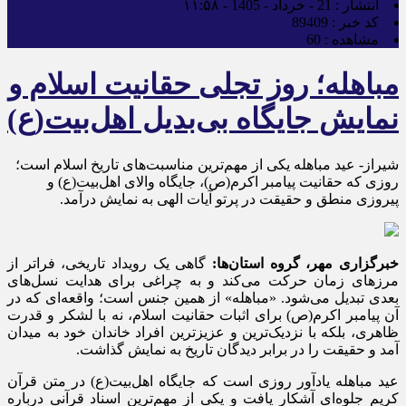
انتشار :
21 - خرداد - 1405 - ۱۱:۵۸
کد خبر :
89409
مشاهده :
60
مباهله؛ روز تجلی حقانیت اسلام و
نمایش جایگاه بی‌بدیل اهل‌بیت(ع)
شیراز- عید مباهله یکی از مهم‌ترین مناسبت‌های تاریخ اسلام است؛
روزی که حقانیت پیامبر اکرم(ص)، جایگاه والای اهل‌بیت(ع) و
پیروزی منطق و حقیقت در پرتو آیات الهی به نمایش درآمد.
خبرگزاری مهر، گروه استان‌ها:
گاهی یک رویداد تاریخی، فراتر از
مرزهای زمان حرکت می‌کند و به چراغی برای هدایت نسل‌های
بعدی تبدیل می‌شود. «مباهله» از همین جنس است؛ واقعه‌ای که در
آن پیامبر اکرم(ص) برای اثبات حقانیت اسلام، نه با لشکر و قدرت
ظاهری، بلکه با نزدیک‌ترین و عزیزترین افراد خاندان خود به میدان
آمد و حقیقت را در برابر دیدگان تاریخ به نمایش گذاشت.
عید مباهله یادآور روزی است که جایگاه اهل‌بیت(ع) در متن قرآن
کریم جلوه‌ای آشکار یافت و یکی از مهم‌ترین اسناد قرآنی درباره