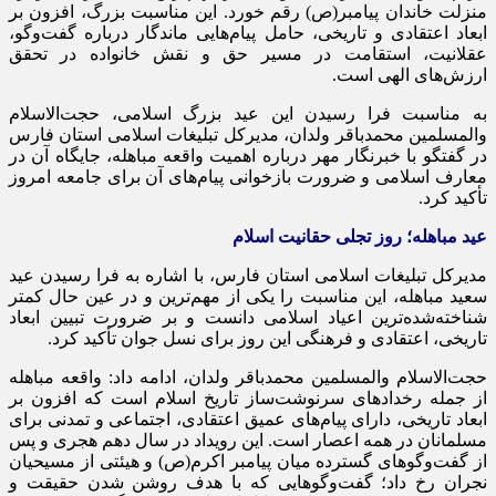
منزلت خاندان پیامبر(ص) رقم خورد. این مناسبت بزرگ، افزون بر
ابعاد اعتقادی و تاریخی، حامل پیام‌هایی ماندگار درباره گفت‌وگو،
عقلانیت، استقامت در مسیر حق و نقش خانواده در تحقق
ارزش‌های الهی است.
به مناسبت فرا رسیدن این عید بزرگ اسلامی، حجت‌الاسلام
والمسلمین محمدباقر ولدان، مدیرکل تبلیغات اسلامی استان فارس
در گفتگو با خبرنگار مهر درباره اهمیت واقعه مباهله، جایگاه آن در
معارف اسلامی و ضرورت بازخوانی پیام‌های آن برای جامعه امروز
تأکید کرد.
عید مباهله؛ روز تجلی حقانیت اسلام
مدیرکل تبلیغات اسلامی استان فارس، با اشاره به فرا رسیدن عید
سعید مباهله، این مناسبت را یکی از مهم‌ترین و در عین حال کمتر
شناخته‌شده‌ترین اعیاد اسلامی دانست و بر ضرورت تبیین ابعاد
تاریخی، اعتقادی و فرهنگی این روز برای نسل جوان تأکید کرد.
حجت‌الاسلام والمسلمین محمدباقر ولدان، ادامه داد: واقعه مباهله
از جمله رخدادهای سرنوشت‌ساز تاریخ اسلام است که افزون بر
ابعاد تاریخی، دارای پیام‌های عمیق اعتقادی، اجتماعی و تمدنی برای
مسلمانان در همه اعصار است. این رویداد در سال دهم هجری و پس
از گفت‌وگوهای گسترده میان پیامبر اکرم(ص) و هیئتی از مسیحیان
نجران رخ داد؛ گفت‌وگوهایی که با هدف روشن شدن حقیقت و