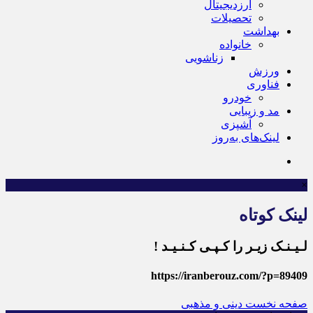
ارزدیجیتال
تحصیلات
بهداشت
خانواده
زناشویی
ورزش
فناوری
خودرو
مد و زیبایی
آشپزی
لینک‌های به‌روز
×
لینک کوتاه
لـیـنـک زیـر را کـپـی کـنـیـد !
https://iranberouz.com/?p=89409
صفحه نخست
دینی و مذهبی