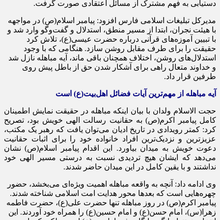
دستیابی به فهم مشترک از مسائل اعتقادی صورت گرفت.
مدیرکل تبلیغات اسلامی فارس افزود: پیامبر اسلام(ص) در مواجهه
با هیئت نجران، ابتدا از مسیر منطق، استدلال و گفت‌وگو وارد شد و
با تبیین آموزه‌های قرآنی درباره حضرت عیسی(ع)، تلاش کرد
حقیقت را برای طرف مقابل روشن سازد. هنگامی که با وجود
استدلال‌های روشن، اختلاف همچنان باقی ماند، آیه مباهله نازل شد
و خداوند متعال راهی برای آشکار شدن حق از باطل پیش روی
طرفین قرار داد.
آیه مباهله از مهم‌ترین آیات فضائل اهل‌بیت(ع) است
حجت الاسلام ولدان با بیان اینکه مباهله در حقیقت نمایش اطمینان
کامل پیامبر اکرم(ص) به حقانیت رسالت الهی خویش بود، تصریح
کرد: کمتر رویدادی در تاریخ ادیان می‌توان یافت که رهبر یک مکتب،
عزیزترین و نزدیک‌ترین افراد خانواده خود را برای اثبات حقانیت
دعوت خویش به میدان بیاورد. این اقدام پیامبر اسلام(ص) نشان
می‌دهد که ایشان هیچ تردیدی نسبت به درستی مسیر الهی خود
نداشتند و با یقین کامل در این میدان حاضر شدند.
وی ادامه داد: آنچه به واقعه مباهله اهمیت ویژه‌ای می‌بخشد، حضور
چهره‌هایی است که بعدها محور هدایت امت اسلامی شناخته شدند.
پیامبر اکرم(ص) در روز مباهله تنها حضرت علی(ع)، حضرت فاطمه
زهرا(س)، امام حسن(ع) و امام حسین(ع) را همراه خود آوردند. این