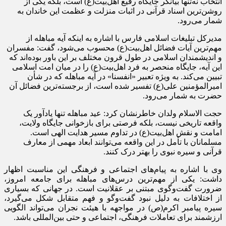
انتخاب نه‌تنها بیانگر جایگاه رفیع اهل‌بیت(ع) است، بلکه یکی از
روشن‌ترین اسناد قرآنی در اثبات منزلت و عظمت این خاندان به
شمار می‌رود.
مدیرکل تبلیغات اسلامی فارس با اشاره به اینکه آیه مباهله از
مهم‌ترین آیات فضائل اهل‌بیت(ع) محسوب می‌شود، گفت: مفسران
و اندیشمندان اسلامی در طول قرون مختلف بر این باور بوده‌اند که
این آیه، جایگاه منحصر به فرد اهل‌بیت(ع) را در میان امت اسلامی
تبیین می‌کند. به ویژه تعبیر «انفسنا» در آیه مباهله که در شأن
امیرالمؤمنین علی(ع) تفسیر شده است، از برجسته‌ترین فضائل آن
حضرت به شمار می‌رود.
حجت الاسلام ولدان خاطرنشان کرد: عید مباهله تنها یادآور یک
واقعه تاریخی نیست، بلکه فرصتی برای بازخوانی جایگاه ولایت،
امامت و نقش اهل‌بیت(ع) در تداوم مسیر هدایت الهی است.
مسلمانان با تأمل در این واقعه می‌توانند ابعاد مهمی از معارف
قرآنی و سیره نبوی را بهتر درک کنند.
وی با اشاره به پیام‌های اجتماعی و فرهنگی این مناسبت اظهار
داشت: یکی از مهم‌ترین درس‌های مباهله برای جامعه امروز،
ضرورت گفت‌وگوی مبتنی بر عقلانیت است. در جهانی که بسیاری
از اختلافات به دلیل نبود گفت‌وگو و فهم متقابل شکل می‌گیرد،
سیره پیامبر اکرم(ص) در مواجهه با هیئت نجران می‌تواند الگویی
ارزشمند برای تعاملات فرهنگی، اجتماعی و حتی بین‌المللی باشد.