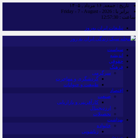
تاریخ : جمعه, ۱۶ مرداد , ۱۴۰۵
برابر با : Friday - 7 - August - 2026
ساعت :
12:57:31
تبلیغات ایران به‌روز
سیاست
اندیشه
حقوقی
فرهنگ
سرگرمی
گردشگری و مهاجرت
طبیعت و حیوانات
اقتصاد
صنعت
کارآفرینی و بازاریابی
ارزدیجیتال
تحصیلات
بهداشت
خانواده
زناشویی
ورزش