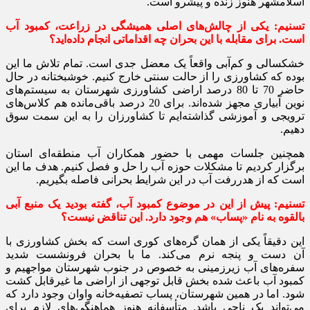
اسلامشهر هنوز زنده و پیشرو است.
تسنیم:‌ یکی از چالش‌های اصلی همیشگی در زراعت، کمبود آب
است. برای مقابله با این بحران چه اقداماتی انجام داده‌اید؟
خشکسالی و کم‌آبی واقعاً یک معضل جدی است. تمام تلاش ما این
بوده که کشاورزی را از حالت سنتی خارج کنیم. خوشبختانه در حال
حاضر 70 تا 80 درصد اراضی کشاورزی شهرستان به سیستم‌های
نوین آبیاری مجهز شده‌اند. برای 20 درصد باقی‌مانده هم کلاس‌های
ترویجی و آموزشی گذاشته‌ایم تا کشاورزان را به این سمت سوق
دهیم.
همچنین جلسات مهمی با حضور همکاران آب منطقه‌ای استان
برگزار کردیم تا مشکلات حوزه آب را حل و فصل کنیم. هدف ما این
است که از هدررفت آب در این شرایط بحرانی فاصله بگیریم.
تسنیم:‌ پیش از این در موضوع کمبود آب، گفته بودید یک منبع آبی
بالقوه به نام «پساب» هم وجود دارد. این تناقض نیست؟
این دقیقاً یکی از همان گره‌های کوری است که بخش کشاورزی با
آن دست و پنجه نرم می‌کند. ما با بحران فرونشست شدید
سفره‌های آب زیرزمینی به خصوص در جنوب شهرستان مواجهیم و
کمبود آب باعث شده بخش قابل توجهی از اراضی ما غیرقابل کشت
شود. اما در همین شهرستان، پساب تصفیه‌خانه واوان وجود دارد که
می‌تواند یک ناجی باشد. متأسفانه هنوز هماهنگی‌های لازم برای