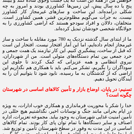
خواهش من از همه این است که یک جست وجوی ساده کنند و ببینند
پنج یا ده سال پیش، این زمین‌ها کشاورزی بودند و امروز به چه
شکلی درآمده‌اند. این ساخت و سازهای غیرمجاز کار کشاورز
نیست. به جرأت می‌گویم مظلوم‌ترین قشر، همین کشاورز است.
متخلفان، دلالان و افراد سودجو هستند که اراضی کشاورزی را به
جولانگاه شخصی خودشان تبدیل کرده‌اند.
ما از ابتدای سال گذشته نزدیک به 780 مورد مقابله با ساخت و ساز
غیرمجاز انجام داده‌ایم، اما این آمار افتخار نیست. افتخار این است
که قبل از ساخت، پیشگیری کنیم. این کار نیازمند یک همت جمعی و
خرد جمعی بین تمام دستگاه‌های متولی است. من از شهرداران،
نیروی انتظامی و همه عزیزانی که کمک کردند تا جلوی این
سوداگران را بگیریم، تشکر می‌کنم. باید با همکاری هم نگذاریم این
اراضی که از گذشتگان به ما رسیده، نابود شود تا بتوانیم آن را به
آیندگان تحویل دهیم.
تسنیم:‌ در پایان، اوضاع بازار و تأمین کالاهای اساسی در شهرستان
چگونه است؟
خدا را شکر با محوریت فرمانداری و همکاری خوب ادارات، به ویژه
در ایام بحرانی مانند جنگ و نوسانات اخیر، نگذاشتیم هیچ خللی در
تأمین امنیت غذایی شهرستان به وجود بیاید. مجموعه تعزیرات، اداره
اصناف و سایر دستگاه‌ها با تمام توان پای کار بودند. تمام کالاهای
اساسی در این مدت به وفور در سطح شهرستان تأمین و توزیع شد.
از اینجا جا دارد از زحمات آقای فرماندار و اعضای محترم کارگروه