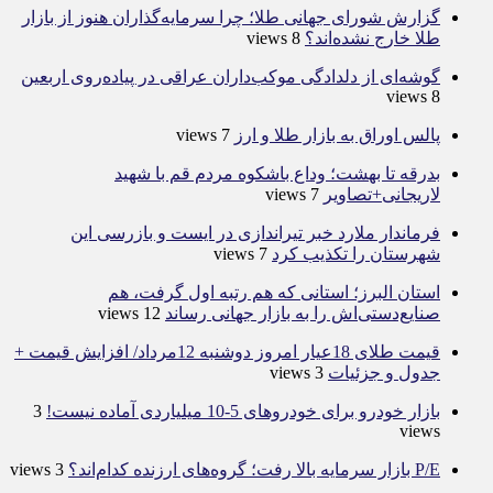
گزارش شورای جهانی طلا؛ چرا سرمایه‌گذاران هنوز از بازار
طلا خارج نشده‌اند؟
8 views
گوشه‌ای از دلدادگی موکب‌داران عراقی در پیاده‌روی اربعین
8 views
پالس اوراق به بازار طلا و ارز
7 views
بدرقه تا بهشت؛ وداع باشکوه مردم قم با شهید
لاریجانی+تصاویر
7 views
فرماندار ملارد خبر تیراندازی در ایست و بازرسی این
شهرستان را تکذیب کرد
7 views
استان البرز؛ استانی که هم رتبه اول گرفت، هم
صنایع‌دستی‌اش را به بازار جهانی رساند
12 views
قیمت طلای 18عیار امروز دوشنبه 12مرداد/ افزایش قیمت +
جدول و جزئیات
3 views
بازار خودرو برای خودروهای 5-10 میلیاردی آماده نیست!
3
views
P/E بازار سرمایه بالا رفت؛ گروه‌های ارزنده کدام‌اند؟
3 views