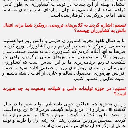
استفاده بهینه از این پساب در تولیدات کشاورزی به طور کامل
فراهم نشده. این آب می‌تواند جان دوباره‌ای به زمین‌های تشنه ما
بدهد، اما در بروکراسی گرفتار شده است.
تسنیم:‌ اشاره کردید به کلاس‌های ترویجی، رویکرد شما برای انتقال
دانش به کشاورزان چیست؟
ما به دنبال تلفیق تجربه کشاورزان قدیمی با دانش روز دنیا هستیم.
محققینی از مرکز تحقیقات را آوردیم و بین کشاورزان توزیع کردیم.
صریحاً به آنها اعلام کردیم که کشاورزی دنیا به سمت صنعتی شدن
می‌رود و اگر ما بخواهیم به روش‌های سنتی برگردیم، راهی جز
شکست نداریم. برنامه‌ریزی ما بر این اساس است که کشاورزی
شهرستان بر مبنای روش‌های روز و صنعتی اداره شود تا ضمن
افزایش بهره‌وری، محصولی سالم و عاری از آفات داشته باشیم و
امنیت غذایی را تضمین کنیم.
تسنیم:‌ در حوزه تولیدات دامی و شیلات وضعیت به چه صورت
است؟
در این بخش‌ها هم عملکرد خوبی داشته‌ایم. تولید شیر ما در سال
گذشته 238 هزار و 133 تن و تولید گوشت قرمز 3940 تن بوده است.
در بخش طیور، 263 تن گوشت مرغ و 1616 تن تخم مرغ تولید
کردیم. همچنین پرورش ماهیان زینتی که رتبه اول را داریم و تولید
عسل از دیگر فعالیت‌های مهم شهرستان است.