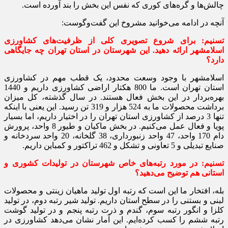
چالش‌ها و گره‌های کوری که نفس این بخش را بند آورده است.
آنچه در ادامه می‌خوانید مشروخ این گفت‌وگوست:
تسنیم: برای شروع تصویری کلی از ظرفیت‌های کشاورزی
اسلامشهر ارائه دهید. این شهرستان در استان تهران چه جایگاهی
دارد؟
اسلامشهر با وجود وسعت محدود، یک قطب مهم در کشاورزی
استان تهران است. ما 800 هکتار اراضی کشاورزی داریم و 1440
بهره‌بردار در این بخش فعال هستند. در سال گذشته، کل میزان
برداشت محصولات ما به 524 هزار و 319 تن رسید. این یعنی با اینکه
تنها 3 درصد از کشاورزی استان تهران را در اختیار داریم، اما بسیار
پویا و فعال عمل می‌کنیم. در بخش ماکیان و طیور 8 واحد، پرورش
دام 170 واحد، 47 واحد زنبورداری، 38 گلخانه، 20 واحد سردخانه و
صنایع تبدیلی و 5 تعاونی و تشکل و 462 تراکتور و کمباین داریم.
تسنیم:‌ در مورد رتبه‌های خاص شهرستان در تولیدات کشوری و
استانی هم توضیح می‌دهید؟
بله، افتخار ما این است که رتبه اول تولید ماهیان زینتی و محصولات
لبنی و بستنی را در سطح استان داریم. تولید شیر رتبه دوم، در تولید
کلزا و انگور رتبه سوم، گندم و ذرت رتبه پنجم و در تولید گوشت
رتبه ششم را کسب کرده‌ایم. این آمار نشان می‌دهد کشاورزی در