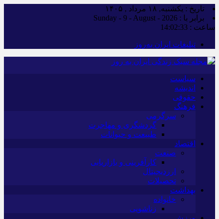
تاریخ : یکشنبه, ۱۸ مرداد , ۱۴۰۵
برابر با : Sunday - 9 - August - 2026
ساعت :
14:02:34
تبلیغات ایران به‌روز
سیاست
اندیشه
حقوقی
فرهنگ
سرگرمی
گردشگری و مهاجرت
طبیعت و حیوانات
اقتصاد
صنعت
کارآفرینی و بازاریابی
ارزدیجیتال
تحصیلات
بهداشت
خانواده
زناشویی
ورزش