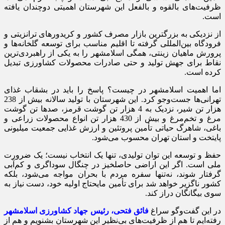
ظرفیت‌های بالقوه و بالفعل این شهرستان اهمیتی دوچندان یافته
است.
از نزدیکی به بزرگترین بازار مصرف کشور و کریدورهای ترانزیتی و
فرودگاه بین‌المللی گرفته تا اقلیم مناسب برای توسعه گلخانه‌ها و
پرورش ماهیان زینتی، همگی اسلامشهر را به یکی از راهبردی‌ترین
نقاط برای جهش تولید و حتی صادرات محصولات کشاورزی تبدیل
کرده است.
اما اهمیت اسلامشهر در چیست؟ پاسخ را باید در بشقاب غذای
تهرانی‌ها جست‌وجو کرد. این شهرستان با تولید سالانه بیش از 238
هزار تن شیر، نزدیک به 4 هزار تن گوشت قرمز، صدها تن گوشت
مرغ و تخم‌مرغ و بیش از 430 هزار تن انواع محصولات زراعی و
باغی، شاهرگ حیاتی تأمین پروتئین و ارزش غذایی جمعیت میلیونی
پایتخت و استان تهران محسوب می‌شود.
حفظ و توسعه این توان تولیدی، تنها یک انتخاب نیست؛ یک ضرورت
ملی است. اگر این اراضی حاصلخیز در چنگال سوداگری و کم‌آبی
گرفتار شوند، نه‌تنها سفره مردم با بحران مواجه می‌شود، بلکه
کشور ناگزیر خواهد شد برای تأمین مایحتاج اولیه خود، دست نیاز به
سوی بیگانگان دراز کند.
در این گفت‌وگو سراغ
فائق فتحی، رئیس جهاد کشاورزی اسلامشهر
رفته‌ایم تا هم از ظرفیت‌های بی‌نظیر این شهرستان بشنویم و هم از