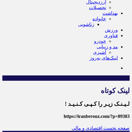
ارزدیجیتال
تحصیلات
بهداشت
خانواده
زناشویی
ورزش
فناوری
خودرو
مد و زیبایی
آشپزی
لینک‌های به‌روز
×
لینک کوتاه
لـیـنـک زیـر را کـپـی کـنـیـد !
https://iranberouz.com/?p=89383
صفحه نخست
اقتصادی و مالی