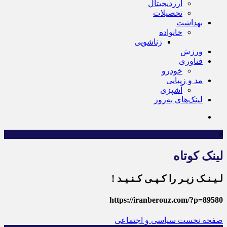
ارزدیجیتال
تحصیلات
بهداشت
خانواده
زناشویی
ورزش
فناوری
خودرو
مد و زیبایی
آشپزی
لینک‌های به‌روز
×
لینک کوتاه
لـیـنـک زیـر را کـپـی کـنـیـد !
https://iranberouz.com/?p=89580
صفحه نخست
سیاسی و اجتماعی