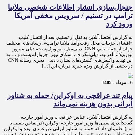
جنجال‌سازی انتشار اطلاعات شخصی ملانیا
ترامپ در تسنیم / سرویس مخفی آمریکا
ورود کرد
به گزارش اقتصادآنلاین به نقل از تسنیم، بعد از انتشار کلیپ
«افشای جزییات محل رفت‌وآمد ملانیا ترامپ»، رسانه‌های مختلف
جهان از جمله تایم، CNN، دیلی‌میل، نیویورک‌پست، دیلی میرور،
نیوزویک، العربیه، دیلی‌تلگراف، اسکای نیوز، جروازلم‌پست و … به
این تهدید واکنش‌های گسترده‌ای نشان دادند. مجری رسانه CNN
در بخشی از گزارش ویژه خبری درباره این […]
6 - مرداد - 1405
پیام تند عراقچی به اوکراین/ حمله به شناور
ایرانی بدون هزینه نمی‌ماند
به گزارش اقتصادآنلاین، عباس عراقچی، وزیر امور خارجه
گفت:آندری سیبی‌ها وزیر امور خارجه اوکراین (در تماس تلفنی با
من) اطمینان داد که حمله به شناور ایرانی غیرعمدی بوده و اوکراین
هیچ تمایلی به تشدید تنش ندارد. ایران نیز خواهان تشدید تنش نیست،