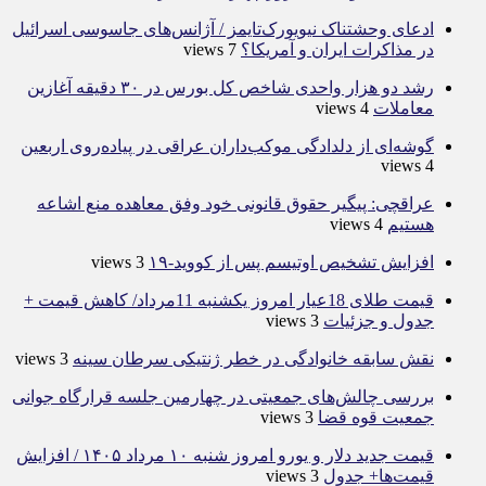
ادعای وحشتناک نیویورک‌تایمز / آژانس‌های جاسوسی اسرائیل
در مذاکرات ایران و آمریکا؟
7 views
رشد دو هزار واحدی شاخص کل بورس در ۳۰ دقیقه آغازین
معاملات
4 views
گوشه‌ای از دلدادگی موکب‌داران عراقی در پیاده‌روی اربعین
4 views
عراقچی: پیگیر حقوق قانونی خود وفق معاهده منع اشاعه
هستیم
4 views
افزایش تشخیص اوتیسم پس از کووید-۱۹
3 views
قیمت طلای 18عیار امروز یکشنبه 11مرداد/ کاهش قیمت +
جدول و جزئیات
3 views
نقش سابقه خانوادگی در خطر ژنتیکی سرطان سینه
3 views
بررسی چالش‌های جمعیتی در چهارمین جلسه قرارگاه جوانی
جمعیت قوه قضا
3 views
قیمت جدید دلار و یورو امروز شنبه ۱۰ مرداد ۱۴۰۵ / افزایش
قیمت‌ها+ جدول
3 views