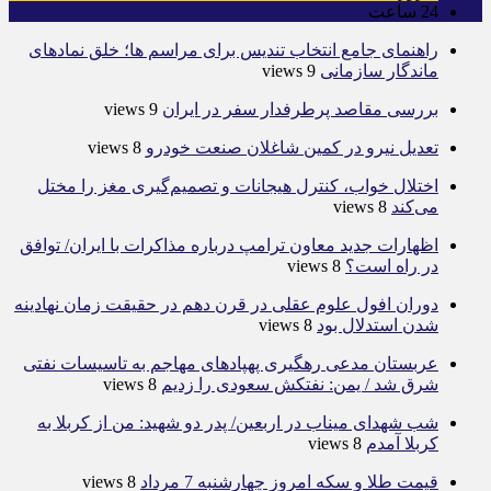
24
ساعت
راهنمای جامع انتخاب تندیس برای مراسم ها؛ خلق نمادهای
ماندگار سازمانی
9 views
بررسی مقاصد پرطرفدار سفر در ایران
9 views
تعدیل نیرو در کمین شاغلان صنعت خودرو
8 views
اختلال خواب، کنترل هیجانات و تصمیم‌گیری مغز را مختل
می‌کند
8 views
اظهارات جدید معاون ترامپ درباره مذاکرات با ایران/ توافق
در راه است؟
8 views
دوران افول علوم عقلی در قرن دهم در حقیقت زمان نهادینه
شدن استدلال بود
8 views
عربستان مدعی رهگیری پهپادهای مهاجم به تاسیسات نفتی
شرق شد / یمن: نفتکش سعودی را زدیم
8 views
شب شهدای میناب در اربعین/ پدر دو شهید: من از کربلا به
کربلا آمدم
8 views
قیمت طلا و سکه امروز چهارشنبه 7 مرداد
8 views