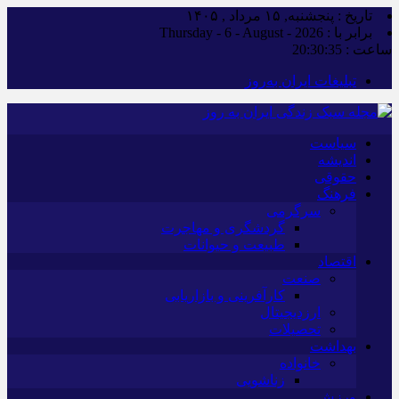
تاریخ : پنجشنبه, ۱۵ مرداد , ۱۴۰۵
برابر با : Thursday - 6 - August - 2026
ساعت :
20:30:36
تبلیغات ایران به‌روز
سیاست
اندیشه
حقوقی
فرهنگ
سرگرمی
گردشگری و مهاجرت
طبیعت و حیوانات
اقتصاد
صنعت
کارآفرینی و بازاریابی
ارزدیجیتال
تحصیلات
بهداشت
خانواده
زناشویی
ورزش