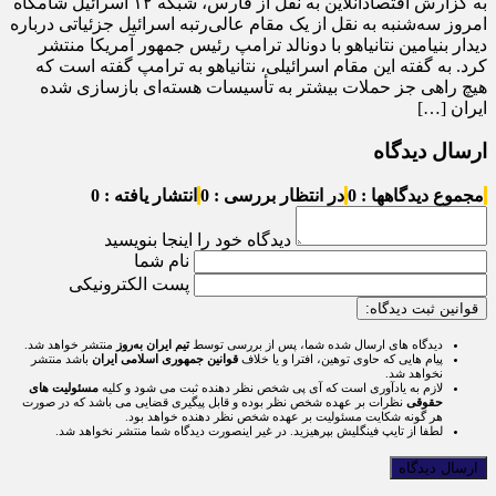
به گزارش اقتصادآنلاین به نقل از فارس، شبکه ۱۲ اسرائیل شامگاه
امروز سه‌شنبه به نقل از یک مقام عالی‌رتبه اسرائیل جزئیاتی درباره
دیدار بنیامین نتانیاهو با دونالد ترامپ رئیس جمهور آمریکا منتشر
کرد. به گفته این مقام اسرائیلی، نتانیاهو به ترامپ گفته است که
هیچ راهی جز حملات بیشتر به تأسیسات هسته‌ای بازسازی شده
ایران […]
ارسال دیدگاه
مجموع دیدگاهها : 0
در انتظار بررسی : 0
انتشار یافته : 0
دیدگاه خود را اینجا بنویسید
نام شما
پست الکترونیکی
قوانین ثبت دیدگاه:
دیدگاه های ارسال شده شما، پس از بررسی توسط
تیم ایران به‌روز
منتشر خواهد شد.
پیام هایی که حاوی توهین، افترا و یا خلاف
قوانین جمهوری اسلامی ایران
باشد منتشر
نخواهد شد.
لازم به یادآوری است که آی پی شخص نظر دهنده ثبت می شود و کلیه
مسئولیت های
حقوقی
نظرات بر عهده شخص نظر بوده و قابل پیگیری قضایی می باشد که در صورت
هر گونه شکایت مسئولیت بر عهده شخص نظر دهنده خواهد بود.
لطفا از تایپ فینگلیش بپرهیزید. در غیر اینصورت دیدگاه شما منتشر نخواهد شد.