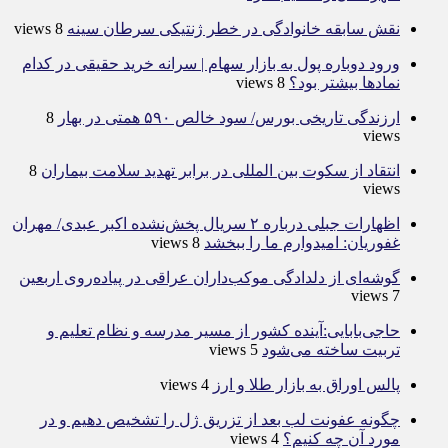
نقش سابقه خانوادگی در خطر ژنتیکی سرطان سینه
8 views
ورود دوباره پول به بازار سهام | سرانه خرید حقیقی در کدام
نماد‌ها بیشتر بود؟
8 views
ارزندگی تاریخی بورس/ سود خالص ۵۹۰ همتی در بهار
8
views
انتقاد از سکوت بین المللی در برابر تهدید سلامت بیماران
8
views
اظهارات جبلی درباره ۲ سریال پخش‌نشده اکبر عبدی/ مهران
غفوریان: امیدوارم ما را ببخشد
8 views
گوشه‌ای از دلدادگی موکب‌داران عراقی در پیاده‌روی اربعین
7 views
حاجی‌بابایی:آینده کشور از مسیر مدرسه و نظام تعلیم و
تربیت ساخته می‌شود
5 views
پالس اوراق به بازار طلا و ارز
4 views
چگونه عفونت لب بعد از تزریق ژل را تشخیص دهیم و در
مورد آن چه کنیم؟
4 views