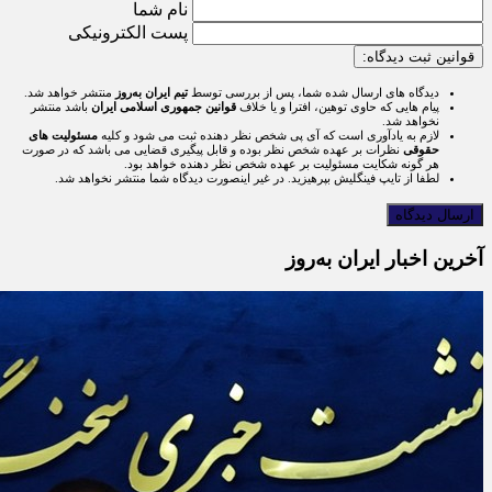
نام شما
پست الکترونیکی
قوانین ثبت دیدگاه:
دیدگاه های ارسال شده شما، پس از بررسی توسط
تیم ایران به‌روز
منتشر خواهد شد.
پیام هایی که حاوی توهین، افترا و یا خلاف
قوانین جمهوری اسلامی ایران
باشد منتشر
نخواهد شد.
لازم به یادآوری است که آی پی شخص نظر دهنده ثبت می شود و کلیه
مسئولیت های
حقوقی
نظرات بر عهده شخص نظر بوده و قابل پیگیری قضایی می باشد که در صورت
هر گونه شکایت مسئولیت بر عهده شخص نظر دهنده خواهد بود.
لطفا از تایپ فینگلیش بپرهیزید. در غیر اینصورت دیدگاه شما منتشر نخواهد شد.
آخرین اخبار ایران به‌روز