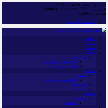
تاریخ : شنبه, ۱۷ مرداد , ۱۴۰۵
برابر با : Saturday - 8 - August - 2026
ساعت :
15:08:31
تبلیغات ایران به‌روز
سیاست
اندیشه
حقوقی
فرهنگ
سرگرمی
گردشگری و مهاجرت
طبیعت و حیوانات
اقتصاد
صنعت
کارآفرینی و بازاریابی
ارزدیجیتال
تحصیلات
بهداشت
خانواده
زناشویی
ورزش