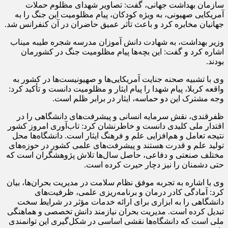
سازمان بهداشت جهانی، گفت: تصاویر شهدای مظلوم حملات
آمریکایی صهیونی، به ویژه کودکان، پیام مظلومیت این جنگ را به
جهانیان مخابره کرد و باعث تأثر عمیق حاضران در آن کنفرانس شد.
وزیر بهداشت، به شهادت دانش آموزان مدرسه شجره طیبه میناب
اشاره کرد و گفت: این بچه‌ها پیام مظلومیت جنگ در کشورمان
بودند.
وی با تشبیه صحنه جنایت آمریکایی‌ها و صهیونیست‌ها در کشور به
واقعه کربلا، پیام شهدا را پیام ایثار و مظلومیت دانست و تأکید کرد:
وجه مشترک این دو حماسه، ایثار در برابر ظلم است.
ظفرقندی، نقش سرمایه انسانی و پیشرفت‌های دانشگاهی را در
اقتدار ملی کلیدی دانست و خاطرنشان کرد: تاب‌آوری امروز کشور
نتیجه تعامل و هم‌افزایی علم و فرهنگ ایثار است. دانشگاه‌ها محل
تولید علم و قدرت هستند و پیشرفت‌های علمی کشور در حوزه‌های
مختلف صنعتی و دفاعی، حاصل سال‌ها تلاش پژوهشگران است که
حتی دشمنان را نیز دچار حیرت کرده است.
وی با اشاره به تجربه موفق نظام سلامت در مدیریت بحران‌ها، بیان
کرد: آمادگی کادر درمان و برنامه‌ریزی علمی، ظرفیت‌های
دانشگاهی را به ابزاری برای ارائه خدمات مؤثر در شرایط سخت
تبدیل کرده است. مدیریت بحران نیازمند دانش تخصصی و هماهنگی
ملی است که دانشگاه‌ها نقشی اساسی در شکل‌گیری این توانمندی