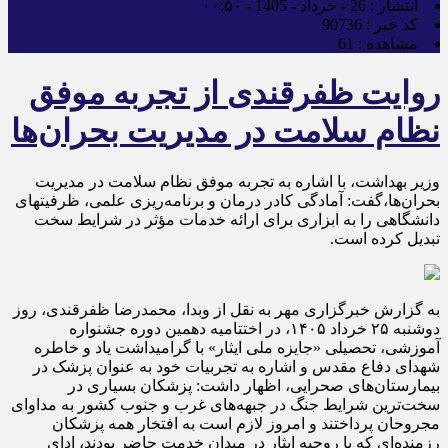
انتشار :
26 - خرداد - 1405 - ۰۰:۵۰
کد خبر :
90736
مشاهده :
61
روایت ظفرقندی از تجربه موفق
نظام سلامت در مدیریت بحران‌ها
وزیر بهداشت، با اشاره به تجربه موفق نظام سلامت در مدیریت
بحران‌ها،گفت: آمادگی کادر درمان و برنامه‌ریزی علمی، ظرفیتهای
دانشگاهی را به ابزاری برای ارائه خدمات مؤثر در شرایط سخت
تبدیل کرده است.
به گزارش خبرگزاری مهر به نقل از وبدا، محمدرضا ظفرقندی، روز
دوشنبه ۲۵ خرداد ۱۴۰۵، در اختتامیه دهمین دوره جشنواره
آموزشی، تحصیلی «جایزه ملی ایثار» با گرامیداشت یاد و خاطره
شهدای دفاع مقدس و اشاره به تجربیات خود به عنوان پزشک در
بیمارستان‌های صحرایی، اظهار داشت: پزشکان بسیاری در
سخت‌ترین شرایط جنگ در جبهه‌های غرب و جنوب کشور به مداوای
مجروحان پرداختند و امروز لازم است به افتخار همه پزشکان
رزمنده‌ای که با روحیه ایثار در میدان خدمت حاضر بودند، ادای