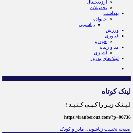
ارزدیجیتال
تحصیلات
بهداشت
خانواده
زناشویی
ورزش
فناوری
خودرو
مد و زیبایی
آشپزی
لینک‌های به‌روز
×
لینک کوتاه
لـیـنـک زیـر را کـپـی کـنـیـد !
https://iranberouz.com/?p=90736
صفحه نخست
زناشویی، مادر و کودک