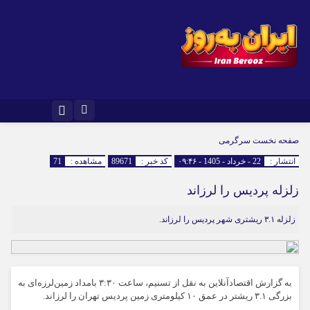
صفحه نخست
سرگرمی
انتشار :
22 - خرداد - 1405 - ۰۹:۴۶
کد خبر :
89671
مشاهده :
71
زلزله پردیس را لرزاند
زلزله ۳.۱ ریشتری شهر پردیس را لرزاند.
به گزارش اقتصادآنلاین به نقل از تسنیم، ساعت ۳:۳۰ بامداد زمین‌لرزه‌ای به
بزرگی ۳.۱ ریشتر در عمق ۱۰ کیلومتری زمین پردیس تهران را لرزاند.