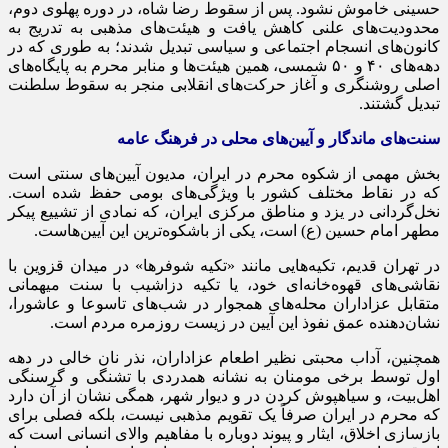
حسینی خاموش نشود. پس از سقوط رضا شاه، در دوره پهلوی دوم،
محدودیت‌های علنی کاهش یافت و هیئت‌های مذهبی به تدریج به
کانون‌های انسجام اجتماعی و سیاسی تبدیل شدند؛ به طوری که در
دهه‌های ۴۰ و ۵۰ شمسی، همین هیئت‌ها و منابر محرم به پایگاه‌های
اصلی روشنگری و آغاز حرکت‌های انقلابی منجر به سقوط سلطنت
تبدیل گشتند.
سنت‌های ماندگار و آیین‌های محلی در فرهنگ عامه
بخش مهمی از شکوه محرم در ایران، مدیون آیین‌های سنتی است
که در نقاط مختلف کشور با ویژگی‌های بومی حفظ شده است.
نخل‌گردانی در یزد و مناطق مرکزی ایران، که نمادی از تشییع پیکر
مطهر امام حسین (ع) است، یکی از باشکوه‌ترین این آیین‌هاست.
در تهران قدیم، تکیه‌هایی مانند «تکیه شوفرها» در میدان قزوین با
نقاشی‌های قهوه‌خانه‌ای خود، یا تکیه دزاشیب با سنت میهمانی
متقابل عزاداران محله‌های همجوار در شب‌های تاسوعا و عاشورا،
نشان‌دهنده عمق نفوذ این آیین در زیست روزمره مردم است.
همچنین، آداب محبتی نظیر اطعام عزاداران، نذر نان خالی در دهه
اول توسط برخی مومنان به نشانه همدردی با تشنگی و گرسنگی
اهل‌بیت، و سیاهپوش کردن در و دیوار شهر، همگی نشان از آن دارد
که محرم در ایران صرفاً یک تقویم مذهبی نیست، بلکه فصلی برای
بازسازی اخلاق، ایثار و پیوند دوباره با مفاهیم والای انسانی است که