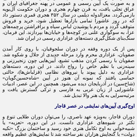
و به صورت یک آیین رسمی و عمومی در پهنه جغرافیای ایران و
عراق تجلی یافت، به قرن چهارم هجری و دوران حکومت آل‌بویه
بازمی‌گردد. معزالدوله دیلمی در سال ۳۵۲ هجری قمری دستور داد
که در روز عاشورا تمامی بازارها تعطیل شود، خرید و فروش
متوقف گردد و مردم با پوشیدن لباس سیاه و برافراشتن پرچمه‌های
عزا، به سوگواری علنی در کوچه‌ها و خیابان‌ها بپردازند. این فرمان،
سنگ‌بنای شکل‌گیری دسته‌های عزاداری رسمی در ایران شد.
پس از یک دوره وقفه در دوران سلجوقیان، با روی کار آمدن
صفویان، عزاداری محرم وارد مرحله جدیدی از جلال و شکوه شد.
صفویان با رسمی کردن مذهب تشیع، آیین‌هایی چون زنجیرزنی و
سینه‌زنی با نظم خاص را رواج دادند. در این دوره، دسته‌های
عزاداری به دلیل پیوند با نیروهای نظامی (قزلباش‌ها)، حالتی
حماسی یافتند که نمونه آن هنوز در آیین «شاه‌حسین‌گویان»
(شاخ‌سین) در آذربایجان دیده می‌شود. همچنین در این عصر، ادبیات
عاشورایی از زبان عربی به فارسی و ترکی گسترش یافت و
مرثیه‌سرایی به یک هنر والا تبدیل شد.
اوج‌گیری آیین‌های نمایشی در عصر قاجار
دوران قاجار، به‌ویژه عهد ناصری، را می‌توان دوران طلایی تنوع و
تکثر در شیوه‌های عزاداری دانست. در این دوره، «تعزیه» یا
شبیه‌خوانی به اوج تکامل هنری خود رسید و ساختمان بزرگ «تکیه
دولت» با گنجایش هزاران نفر ساخته شد تا نمایش‌های عظیم واقعه