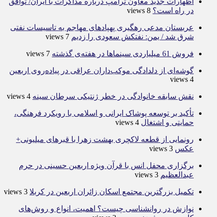
اظهارات جدید معاون ترامپ درباره مذاکرات با ایران/ توافق
در راه است؟
8 views
عربستان مدعی رهگیری پهپادهای مهاجم به تاسیسات نفتی
شرق شد / یمن: نفتکش سعودی را زدیم
7 views
فروش 61 میلیاردی سینماها در هفته‌ی گذشته
7 views
گوشه‌ای از دلدادگی موکب‌داران عراقی در پیاده‌روی اربعین
4 views
نقش سابقه خانوادگی در خطر ژنتیکی سرطان سینه
4 views
تأکید بر توسعه پوشاک ایرانی و اسلامی با رویکرد فرهنگی،
حمایتی و اشتغال
4 views
رونمایی از قطعه لاکچری بهشت زهرا با قبرهای میلیونی+
عکس
3 views
برگزاری محفل انس با قرآن ویژه اربعین حسینی در حرم
عبدالعظیم
3 views
تکمیل بزرگترین مجتمع اسکان زائران اربعین در کربلا
3 views
نوازش در روانشناسی چیست؟ اهمیت، انواع و روش‌های