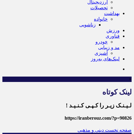
ارزدیجیتال
تحصیلات
بهداشت
خانواده
زناشویی
ورزش
فناوری
خودرو
مد و زیبایی
آشپزی
لینک‌های به‌روز
×
لینک کوتاه
لـیـنـک زیـر را کـپـی کـنـیـد !
https://iranberouz.com/?p=90826
صفحه نخست
دینی و مذهبی