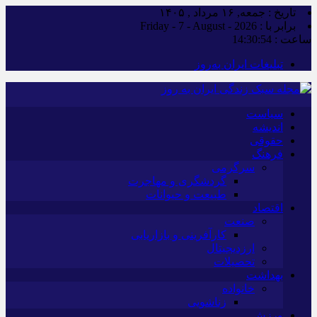
تاریخ : جمعه, ۱۶ مرداد , ۱۴۰۵
برابر با : Friday - 7 - August - 2026
ساعت :
14:30:55
تبلیغات ایران به‌روز
سیاست
اندیشه
حقوقی
فرهنگ
سرگرمی
گردشگری و مهاجرت
طبیعت و حیوانات
اقتصاد
صنعت
کارآفرینی و بازاریابی
ارزدیجیتال
تحصیلات
بهداشت
خانواده
زناشویی
ورزش