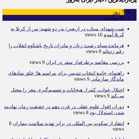
7
روز
24
ساعت
شب شهدای میناب در اربعین/ پدر دو شهید: من از کربلا به
کربلا آمدم
10 views
فرمانده سپاه رشت: زنان و مادران تاریخ باشکوه انقلاب را
رقم زده‌اند
9 views
بررسی مقاصد پرطرفدار سفر در ایران
9 views
راهنمای جامع انتخاب تندیس برای مراسم ها؛ خلق نمادهای
ماندگار سازمانی
9 views
اختلال خواب، کنترل هیجانات و تصمیم‌گیری مغز را مختل
می‌کند
9 views
دوران افول علوم عقلی در قرن دهم در حقیقت زمان نهادینه
شدن استدلال بود
8 views
انتقاد از سکوت بین المللی در برابر تهدید سلامت بیماران
8
views