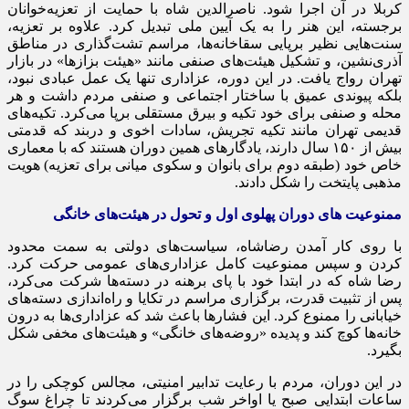
کربلا در آن اجرا شود. ناصرالدین شاه با حمایت از تعزیه‌خوانان
برجسته، این هنر را به یک آیین ملی تبدیل کرد. علاوه بر تعزیه،
سنت‌هایی نظیر برپایی سقاخانه‌ها، مراسم تشت‌گذاری در مناطق
آذری‌نشین، و تشکیل هیئت‌های صنفی مانند «هیئت بزازها» در بازار
تهران رواج یافت. در این دوره، عزاداری تنها یک عمل عبادی نبود،
بلکه پیوندی عمیق با ساختار اجتماعی و صنفی مردم داشت و هر
محله و صنفی برای خود تکیه و بیرق مستقلی برپا می‌کرد. تکیه‌های
قدیمی تهران مانند تکیه تجریش، سادات اخوی و دربند که قدمتی
بیش از ۱۵۰ سال دارند، یادگارهای همین دوران هستند که با معماری
خاص خود (طبقه دوم برای بانوان و سکوی میانی برای تعزیه) هویت
مذهبی پایتخت را شکل دادند.
ممنوعیت های دوران پهلوی اول و تحول در هیئت‌های خانگی
با روی کار آمدن رضاشاه، سیاست‌های دولتی به سمت محدود
کردن و سپس ممنوعیت کامل عزاداری‌های عمومی حرکت کرد.
رضا شاه که در ابتدا خود با پای برهنه در دسته‌ها شرکت می‌کرد،
پس از تثبیت قدرت، برگزاری مراسم در تکایا و راه‌اندازی دسته‌های
خیابانی را ممنوع کرد. این فشارها باعث شد که عزاداری‌ها به درون
خانه‌ها کوچ کند و پدیده «روضه‌های خانگی» و هیئت‌های مخفی شکل
بگیرد.
در این دوران، مردم با رعایت تدابیر امنیتی، مجالس کوچکی را در
ساعات ابتدایی صبح یا اواخر شب برگزار می‌کردند تا چراغ سوگ