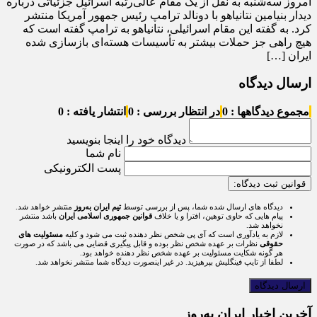
امروز سه‌شنبه به نقل از یک مقام عالی‌رتبه اسرائیل جزئیاتی درباره
دیدار بنیامین نتانیاهو با دونالد ترامپ رئیس جمهور آمریکا منتشر
کرد. به گفته این مقام اسرائیلی، نتانیاهو به ترامپ گفته است که
هیچ راهی جز حملات بیشتر به تأسیسات هسته‌ای بازسازی شده
ایران […]
ارسال دیدگاه
مجموع دیدگاهها : 0
در انتظار بررسی : 0
انتشار یافته : 0
دیدگاه خود را اینجا بنویسید
نام شما
پست الکترونیکی
قوانین ثبت دیدگاه:
دیدگاه های ارسال شده شما، پس از بررسی توسط
تیم ایران به‌روز
منتشر خواهد شد.
پیام هایی که حاوی توهین، افترا و یا خلاف
قوانین جمهوری اسلامی ایران
باشد منتشر
نخواهد شد.
لازم به یادآوری است که آی پی شخص نظر دهنده ثبت می شود و کلیه
مسئولیت های
حقوقی
نظرات بر عهده شخص نظر بوده و قابل پیگیری قضایی می باشد که در صورت
هر گونه شکایت مسئولیت بر عهده شخص نظر دهنده خواهد بود.
لطفا از تایپ فینگلیش بپرهیزید. در غیر اینصورت دیدگاه شما منتشر نخواهد شد.
آخرین اخبار ایران به‌روز