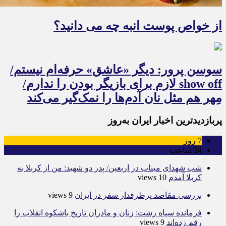
از خواص پوست انبه چه می دانید؟
سوسن پرور: دیگر «عاشق» حرفه‌ام نیستم/
show off لازم برای بازیگر بودن را ندارم/
مِهر هم مثل نان آدم‌ها را نمک‌گیر می‌کند
پربازدیدترین اخبار ایران به‌روز
7
روز
24
ساعت
شب شهدای میناب در اربعین/ پدر دو شهید: من از کربلا به
کربلا آمدم
10 views
بررسی مقاصد پرطرفدار سفر در ایران
9 views
فرمانده سپاه رشت: زنان و مادران تاریخ باشکوه انقلاب را
رقم زده‌اند
9 views