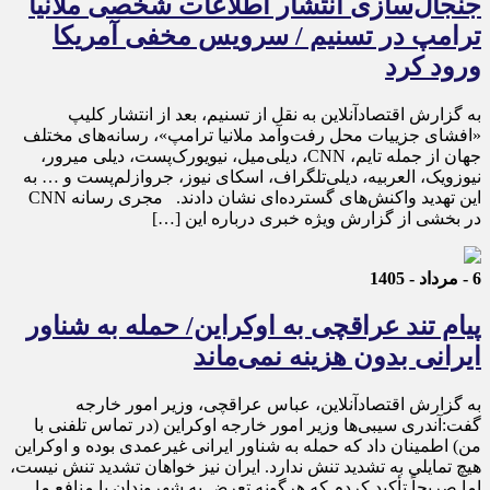
جنجال‌سازی انتشار اطلاعات شخصی ملانیا
ترامپ در تسنیم / سرویس مخفی آمریکا
ورود کرد
به گزارش اقتصادآنلاین به نقل از تسنیم، بعد از انتشار کلیپ
«افشای جزییات محل رفت‌وآمد ملانیا ترامپ»، رسانه‌های مختلف
جهان از جمله تایم، CNN، دیلی‌میل، نیویورک‌پست، دیلی میرور،
نیوزویک، العربیه، دیلی‌تلگراف، اسکای نیوز، جروازلم‌پست و … به
این تهدید واکنش‌های گسترده‌ای نشان دادند. مجری رسانه CNN
در بخشی از گزارش ویژه خبری درباره این […]
6 - مرداد - 1405
پیام تند عراقچی به اوکراین/ حمله به شناور
ایرانی بدون هزینه نمی‌ماند
به گزارش اقتصادآنلاین، عباس عراقچی، وزیر امور خارجه
گفت:آندری سیبی‌ها وزیر امور خارجه اوکراین (در تماس تلفنی با
من) اطمینان داد که حمله به شناور ایرانی غیرعمدی بوده و اوکراین
هیچ تمایلی به تشدید تنش ندارد. ایران نیز خواهان تشدید تنش نیست،
اما صریحاً تأکید کردم که هرگونه تعرض به شهروندان یا منافع ما