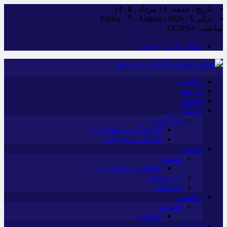
تاریخ : جمعه, ۱۶ مرداد , ۱۴۰۵
برابر با : Friday - 7 - August - 2026
ساعت :
13:56:54
تبلیغات ایران به‌روز
سیاست
اندیشه
حقوقی
فرهنگ
سرگرمی
گردشگری و مهاجرت
طبیعت و حیوانات
اقتصاد
صنعت
کارآفرینی و بازاریابی
ارزدیجیتال
تحصیلات
بهداشت
خانواده
زناشویی
ورزش