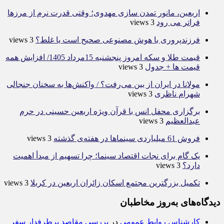
اربعین، مانور تمدن سازی مهدوی؛ وقتی قدرت نرم از مرزها
فراتر می رود
3 views
فرزندپروری با هوش مصنوعی صحیح است یا غلط؟
3 views
قیمت طلا و سکه امروز پنجشنبه 15مرداد 1405/ افزایش همه
قیمت ها + جدول
3 views
مولانا در ایران از بین می‌رفت؟ / واکنش‌ها به سخنان جنجالی
شهرام ناظری
3 views
برگزاری محفل انس با قرآن ویژه اربعین حسینی در حرم
عبدالعظیم
3 views
فروش 61 میلیاردی سینماها در هفته‌ی گذشته
3 views
یک گام برای نجات اقتصاد سینما؛ چرا تسهیم از مبدأ اهمیت
دارد؟
3 views
تکمیل بزرگترین مجتمع اسکان زائران اربعین در کربلا
3 views
دیدگاه‌های به‌روز مخاطبان
کارشناس روابط عمومی
در
بررسی مقاصد پرطرفدار سفر