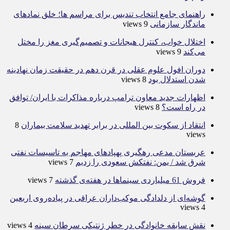
راهنمای جامع انتخاب تندیس برای مراسم ها؛ خلق نمادهای
ماندگار سازمانی
9 views
اختلال خواب، کنترل هیجانات و تصمیم‌گیری مغز را مختل
می‌کند
9 views
دوران افول علوم عقلی در قرن دهم در حقیقت زمان نهادینه
شدن استدلال بود
8 views
اظهارات جدید معاون ترامپ درباره مذاکرات با ایران/ توافق
در راه است؟
8 views
انتقاد از سکوت بین المللی در برابر تهدید سلامت بیماران
8
views
عربستان مدعی رهگیری پهپادهای مهاجم به تاسیسات نفتی
شرق شد / یمن: نفتکش سعودی را زدیم
7 views
فروش 61 میلیاردی سینماها در هفته‌ی گذشته
7 views
گوشه‌ای از دلدادگی موکب‌داران عراقی در پیاده‌روی اربعین
4 views
نقش سابقه خانوادگی در خطر ژنتیکی سرطان سینه
4 views