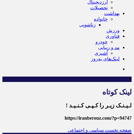
ارزدیجیتال
تحصیلات
بهداشت
خانواده
زناشویی
ورزش
فناوری
خودرو
مد و زیبایی
آشپزی
لینک‌های به‌روز
×
لینک کوتاه
لـیـنـک زیـر را کـپـی کـنـیـد !
https://iranberouz.com/?p=94747
صفحه نخست
سیاسی و اجتماعی