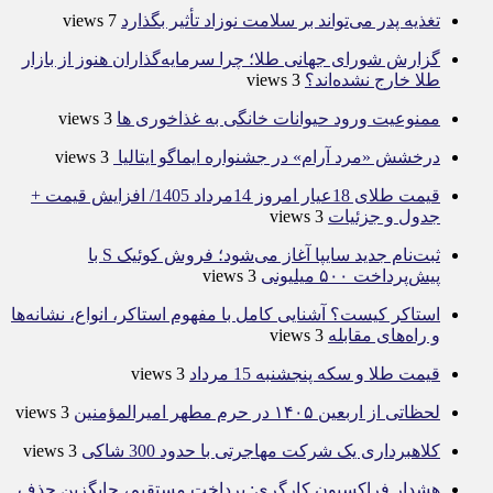
تغذیه پدر می‌تواند بر سلامت نوزاد تأثیر بگذارد
7 views
گزارش شورای جهانی طلا؛ چرا سرمایه‌گذاران هنوز از بازار
طلا خارج نشده‌اند؟
3 views
ممنوعیت ورود حیوانات خانگی به غذاخوری ها
3 views
درخشش «مرد آرام» در جشنواره ایماگو ایتالیا
3 views
قیمت طلای 18عیار امروز 14مرداد 1405/ افزایش قیمت +
جدول و جزئیات
3 views
ثبت‌نام جدید سایپا آغاز می‌شود؛ فروش کوئیک S با
پیش‌پرداخت ۵۰۰ میلیونی
3 views
استاکر کیست؟ آشنایی کامل با مفهوم استاکر، انواع، نشانه‌ها
و راه‌های مقابله
3 views
قیمت طلا و سکه پنجشنبه 15 مرداد
3 views
لحظاتی از اربعین ۱۴۰۵ در حرم مطهر امیرالمؤمنین
3 views
کلاهبرداری یک شرکت مهاجرتی با حدود 300 شاکی
3 views
هشدار فراکسیون کارگری: پرداخت مستقیم، جایگزین حذف