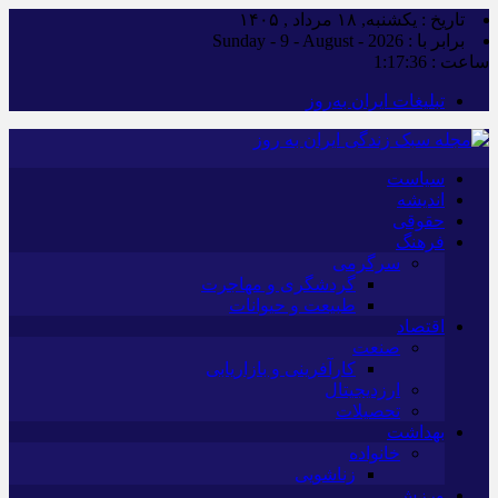
تاریخ : یکشنبه, ۱۸ مرداد , ۱۴۰۵
برابر با : Sunday - 9 - August - 2026
ساعت :
1:17:36
تبلیغات ایران به‌روز
سیاست
اندیشه
حقوقی
فرهنگ
سرگرمی
گردشگری و مهاجرت
طبیعت و حیوانات
اقتصاد
صنعت
کارآفرینی و بازاریابی
ارزدیجیتال
تحصیلات
بهداشت
خانواده
زناشویی
ورزش