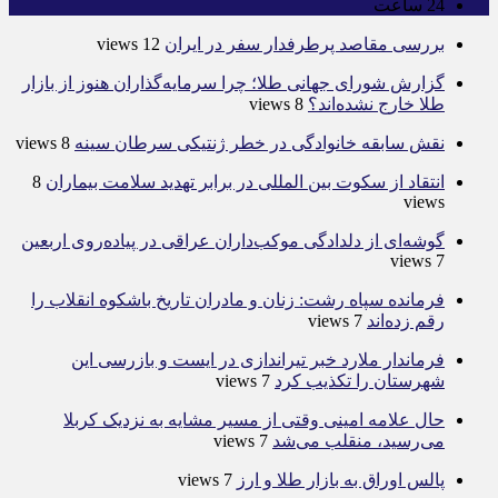
24
ساعت
بررسی مقاصد پرطرفدار سفر در ایران
12 views
گزارش شورای جهانی طلا؛ چرا سرمایه‌گذاران هنوز از بازار
طلا خارج نشده‌اند؟
8 views
نقش سابقه خانوادگی در خطر ژنتیکی سرطان سینه
8 views
انتقاد از سکوت بین المللی در برابر تهدید سلامت بیماران
8
views
گوشه‌ای از دلدادگی موکب‌داران عراقی در پیاده‌روی اربعین
7 views
فرمانده سپاه رشت: زنان و مادران تاریخ باشکوه انقلاب را
رقم زده‌اند
7 views
فرماندار ملارد خبر تیراندازی در ایست و بازرسی این
شهرستان را تکذیب کرد
7 views
حال علامه امینی وقتی از مسیر مشایه به نزدیک کربلا
می‌رسید، منقلب می‌شد
7 views
پالس اوراق به بازار طلا و ارز
7 views