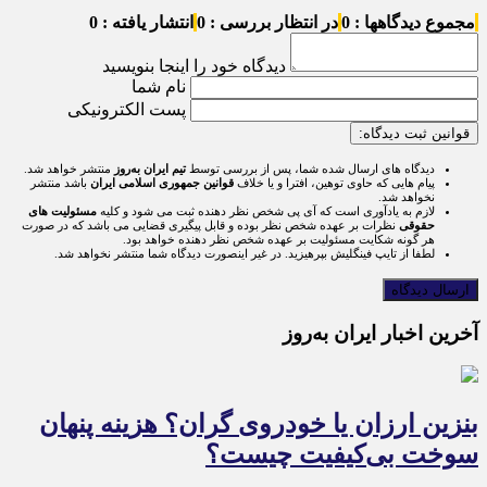
مجموع دیدگاهها : 0
در انتظار بررسی : 0
انتشار یافته : 0
دیدگاه خود را اینجا بنویسید
نام شما
پست الکترونیکی
قوانین ثبت دیدگاه:
دیدگاه های ارسال شده شما، پس از بررسی توسط
تیم ایران به‌روز
منتشر خواهد شد.
پیام هایی که حاوی توهین، افترا و یا خلاف
قوانین جمهوری اسلامی ایران
باشد منتشر
نخواهد شد.
لازم به یادآوری است که آی پی شخص نظر دهنده ثبت می شود و کلیه
مسئولیت های
حقوقی
نظرات بر عهده شخص نظر بوده و قابل پیگیری قضایی می باشد که در صورت
هر گونه شکایت مسئولیت بر عهده شخص نظر دهنده خواهد بود.
لطفا از تایپ فینگلیش بپرهیزید. در غیر اینصورت دیدگاه شما منتشر نخواهد شد.
آخرین اخبار ایران به‌روز
بنزین ارزان یا خودروی گران؟ هزینه پنهان
سوخت بی‌کیفیت چیست؟