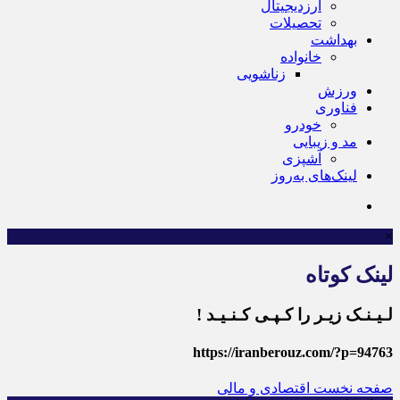
ارزدیجیتال
تحصیلات
بهداشت
خانواده
زناشویی
ورزش
فناوری
خودرو
مد و زیبایی
آشپزی
لینک‌های به‌روز
×
لینک کوتاه
لـیـنـک زیـر را کـپـی کـنـیـد !
https://iranberouz.com/?p=94763
صفحه نخست
اقتصادی و مالی