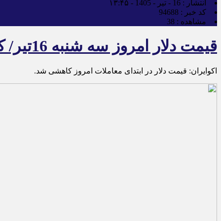
انتشار :
16 - تیر - 1405 - ۱۳:۴۵
کد خبر :
94688
مشاهده :
38
قیمت دلار امروز سه شنبه 16تیر/ کاهش قیمت + جدول
اکوایران: قیمت دلار در ابتدای معاملات امروز کاهشی شد.