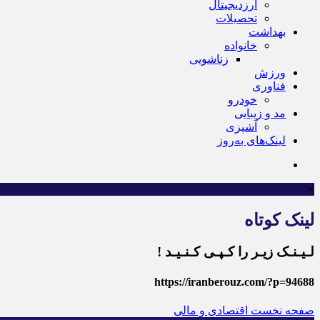
ارزدیجیتال
تحصیلات
بهداشت
خانواده
زناشویی
ورزش
فناوری
خودرو
مد و زیبایی
آشپزی
لینک‌های به‌روز
×
لینک کوتاه
لـیـنـک زیـر را کـپـی کـنـیـد !
https://iranberouz.com/?p=94688
صفحه نخست
اقتصادی و مالی