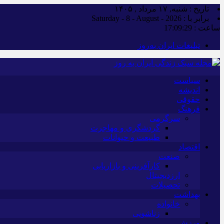
تاریخ : شنبه, ۱۷ مرداد , ۱۴۰۵
برابر با : Saturday - 8 - August - 2026
ساعت :
17:09:30
تبلیغات ایران به‌روز
سیاست
اندیشه
حقوقی
فرهنگ
سرگرمی
گردشگری و مهاجرت
طبیعت و حیوانات
اقتصاد
صنعت
کارآفرینی و بازاریابی
ارزدیجیتال
تحصیلات
بهداشت
خانواده
زناشویی
ورزش