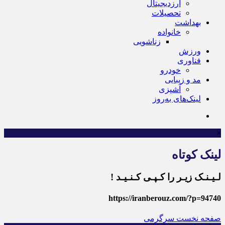
ارزدیجیتال
تحصیلات
بهداشت
خانواده
زناشویی
ورزش
فناوری
خودرو
مد و زیبایی
آشپزی
لینک‌های به‌روز
×
لینک کوتاه
لـیـنـک زیـر را کـپـی کـنـیـد !
https://iranberouz.com/?p=94740
صفحه نخست
سرگرمی