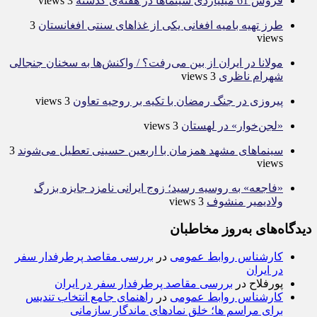
فروش 61 میلیاردی سینماها در هفته‌ی گذشته
3 views
طرز تهیه بامیه افغانی یکی از غذاهای سنتی افغانستان
3
views
مولانا در ایران از بین می‌رفت؟ / واکنش‌ها به سخنان جنجالی
شهرام ناظری
3 views
پیروزی در جنگ رمضان با تکیه بر روحیه تعاون
3 views
«لجن‌خوار» در لهستان
3 views
سینماهای مشهد همزمان با اربعین حسینی تعطیل می‌شوند
3
views
«فاجعه» به روسیه رسید؛ زوج ایرانی نامزد جایزه بزرگ
ولادیمیر منشوف
3 views
دیدگاه‌های به‌روز مخاطبان
کارشناس روابط عمومی
در
بررسی مقاصد پرطرفدار سفر
در ایران
پورفلاح
در
بررسی مقاصد پرطرفدار سفر در ایران
کارشناس روابط عمومی
در
راهنمای جامع انتخاب تندیس
برای مراسم ها؛ خلق نمادهای ماندگار سازمانی