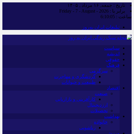
تاریخ : جمعه, ۱۶ مرداد , ۱۴۰۵
برابر با : Friday - 7 - August - 2026
ساعت :
6:10:07
تبلیغات ایران به‌روز
سیاست
اندیشه
حقوقی
فرهنگ
سرگرمی
گردشگری و مهاجرت
طبیعت و حیوانات
اقتصاد
صنعت
کارآفرینی و بازاریابی
ارزدیجیتال
تحصیلات
بهداشت
خانواده
زناشویی
ورزش