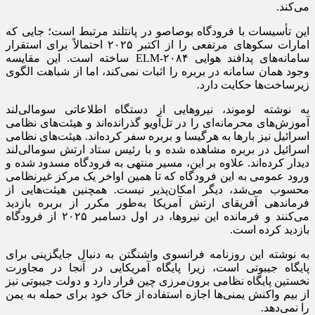
می‌کند.
این تأسیسات با فرودگاه بوصاصو در پانتلند مرتبط است؛ جایی که
امارات سکو‌های مرتفعی را از اکتبر ۲۰۲۵ احتمالاً برای استقرار
سامانه‌های پدافند هوایی ELM-۲۰۸۴ ساخته است. این مقایسه
وجود همان سامانه در بربره را اثبات نمی‌کند، اما از شباهت الگوی
زیرساخت‌ها حکایت دارد.
به نوشته لوموند، نیرو‌هایی از دستگاه اطلاعاتی سومالی‌لند
آموزش‌های محرمانه‌ای را در تل‌آویو گذرانده‌اند و هیئت‌های نظامی
اسرائیل نیز بار‌ها به هرگیسا و بربره سفر کرده‌اند. هیئت‌های نظامی
اسرائیل در بربره مشاهده شده و با رئیس ستاد ارتش سومالی‌لند
دیدار کرده‌اند. علاوه بر این، مسیر منتهی به فرودگاه مسدود شده و
ورود عمومی به این فرودگاه که تا همین اواخر یک مرکز غیرنظامی
محسوب می‌شد، دیگر امکان‌پذیر نیست. همچنین هیئت‌هایی از
فرماندهی آفریقای ارتش آمریکا به‌طور مکرر از بربره بازدید
می‌کنند و فرمانده این نیروها، در اول دسامبر ۲۰۲۵ از فرودگاه
بازدید کرده است.
به نوشته این روزنامه فرانسوی واشنگتن به دنبال جایگزینی برای
پایگاه جیبوتی است، زیرا پایگاه آمریکایی در آنجا در مجاورت
نخستین پایگاه نظامی برون‌مرزی چین قرار دارد و دولت جیبوتی نیز
از بیم واکنش یمنی‌ها اجازه استفاده از خاک خود برای حمله به یمن
را نمی‌دهد.