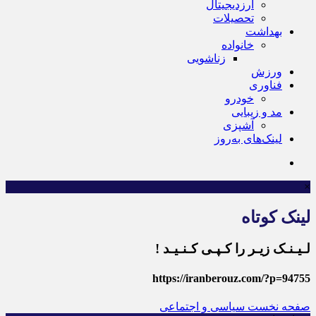
ارزدیجیتال
تحصیلات
بهداشت
خانواده
زناشویی
ورزش
فناوری
خودرو
مد و زیبایی
آشپزی
لینک‌های به‌روز
×
لینک کوتاه
لـیـنـک زیـر را کـپـی کـنـیـد !
https://iranberouz.com/?p=94755
صفحه نخست
سیاسی و اجتماعی