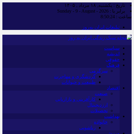
تاریخ : یکشنبه, ۱۸ مرداد , ۱۴۰۵
برابر با : Sunday - 9 - August - 2026
ساعت :
8:50:24
تبلیغات ایران به‌روز
سیاست
اندیشه
حقوقی
فرهنگ
سرگرمی
گردشگری و مهاجرت
طبیعت و حیوانات
اقتصاد
صنعت
کارآفرینی و بازاریابی
ارزدیجیتال
تحصیلات
بهداشت
خانواده
زناشویی
ورزش