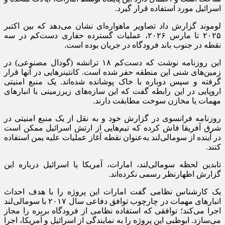
اسرائیل مورد استفاده قرار گیرد.
لوموند گزارش داد تصاویر ماهواره‌ای نشان می‌دهد که بین اکتبر
۲۰۲۵ تا مارس ۲۰۲۶، عملیات گسترده حفاری دست‌کم در سه
نقطه در جنوب باند فرودگاه در جریان بوده است.
این روزنامه نوشت که دست‌کم ۱۸ ترانشه (گودال مصنوعی) در
زمین‌های شنی این منطقه حفر شده است. کانتینر‌هایی در آنها قرار
گرفته و سپس دوباره با خاک پوشانده شده‌اند. یک منبع امنیتی
اروپایی در این رابطه گفت که این سازه‌های زیرزمینی با انبار‌های
مهمات یا مخازن سوخت مطابقت دارند.
روزنامه فرانسوی در گزارش خود و به نقل از یک منبع امنیتی در
شرق آفریقا فاش کرده که تیم‌هایی از ارتش اسرائیل ممکن است
در آینده از سومالی‌لند به‌عنوان نقطه آغاز عملیات علیه یمن استفاده
کنند.
تابدین لحظه سومالی‌لند، امارات، آمریکا یا اسرائیل درباره این
گزارش اظهارنظر رسمی نکرده‌اند.
یک کارشناس نظامی گفت امارات این پروژه را با هدف احداث
انبار‌های مهمات در چارچوب توافق دفاعی سال ۲۰۱۷ با سومالی‌لند
اجرا می‌کند؛ توافقی که استفاده نظامی از فرودگاه بربره را مجاز
می‌سازد. ابوظبی این پروژه را به نمایندگی از اسرائیل و آمریکا، اجرا