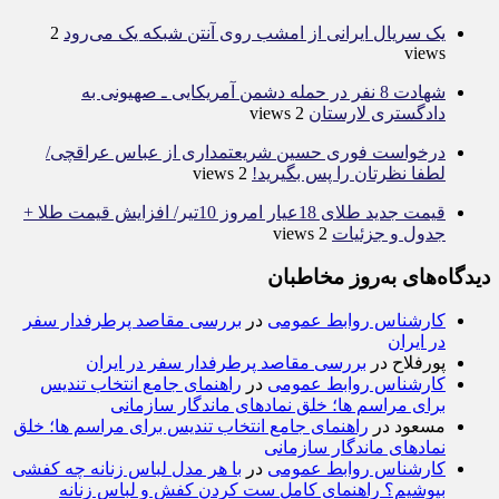
یک سریال ایرانی از امشب روی آنتن شبکه یک می‌رود
2
views
شهادت 8 نفر در حمله دشمن آمریکایی ـ صهیونی‌ به
دادگستری لارستان
2 views
درخواست فوری حسین شریعتمداری از عباس عراقچی/
لطفا نظرتان را پس بگیرید!
2 views
قیمت جدید طلای 18عیار امروز 10تیر/ افزایش قیمت طلا +
جدول و جزئیات
2 views
دیدگاه‌های به‌روز مخاطبان
کارشناس روابط عمومی
در
بررسی مقاصد پرطرفدار سفر
در ایران
پورفلاح
در
بررسی مقاصد پرطرفدار سفر در ایران
کارشناس روابط عمومی
در
راهنمای جامع انتخاب تندیس
برای مراسم ها؛ خلق نمادهای ماندگار سازمانی
مسعود
در
راهنمای جامع انتخاب تندیس برای مراسم ها؛ خلق
نمادهای ماندگار سازمانی
کارشناس روابط عمومی
در
با هر مدل لباس زنانه چه کفشی
بپوشیم؟ راهنمای کامل ست کردن کفش و لباس زنانه